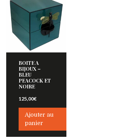
BOITE A
BIJOUX –
BLEU
PEACOCK ET
NOIRE
125,00
€
Ajouter au
panier