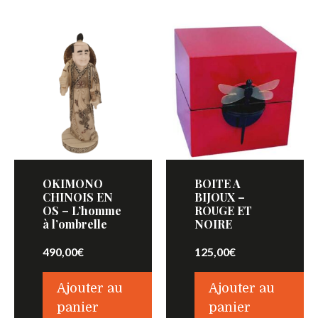
OKIMONO
BOITE A
CHINOIS EN
BIJOUX –
OS – L’homme
ROUGE ET
à l’ombrelle
NOIRE
490,00
€
125,00
€
Ajouter au
Ajouter au
panier
panier