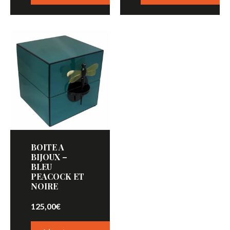
BOITE A
BIJOUX –
BLEU
PEACOCK ET
NOIRE
125,00
€