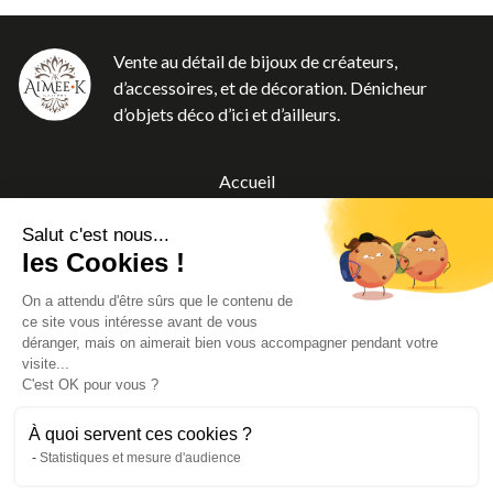
Vente au détail de bijoux de créateurs,
d’accessoires, et de décoration. Dénicheur
d’objets déco d’ici et d’ailleurs.
Accueil
Boutique
Salut c'est nous...
A propos
les Cookies !
Blog
On a attendu d'être sûrs que le contenu de
Contact
ce site vous intéresse avant de vous
CGV
déranger, mais on aimerait bien vous accompagner pendant votre
visite...
Mentions légales
C'est OK pour vous ?
À quoi servent ces cookies ?
Statistiques et mesure d'audience