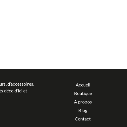
urs, d’accessoires,
Accueil
s déco d’ici et
Boutique
A propos
Blog
Contact