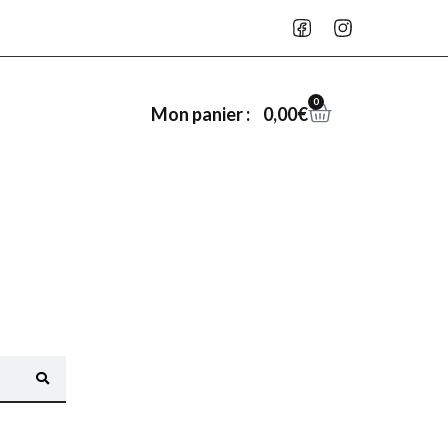
0
0,00
€
Mon panier :