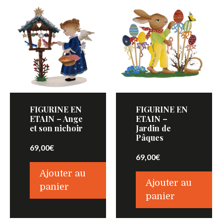
FIGURINE EN
FIGURINE EN
ETAIN – Ange
ETAIN –
et son nichoir
Jardin de
Pâques
69,00
€
69,00
€
Ajouter au
Ajouter au
panier
panier