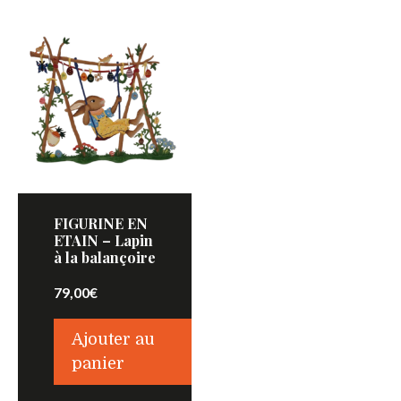
FIGURINE EN
ETAIN – Lapin
à la balançoire
79,00
€
Ajouter au
panier