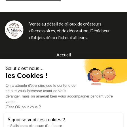
Vente au détail de bijoux de créateurs,
d’accessoires, et de décoration. Dénicheur
d’objets déco d’ici et d’ailleurs.
Accueil
Boutique
Salut c'est nous...
A propos
les Cookies !
Blog
On a attendu d'être sûrs que le contenu de
Contact
ce site vous intéresse avant de vous
CGV
déranger, mais on aimerait bien vous accompagner pendant votre
visite...
Mentions légales
C'est OK pour vous ?
À quoi servent ces cookies ?
Statistiques et mesure d'audience