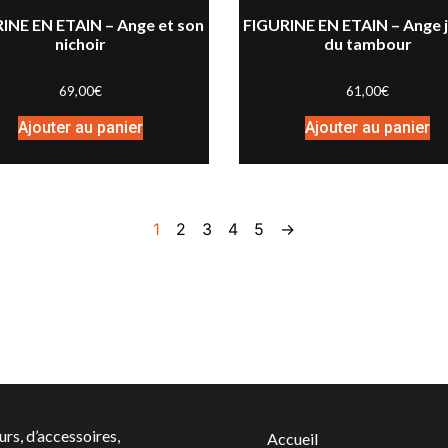
INE EN ETAIN – Ange et son
FIGURINE EN ETAIN – Ange 
nichoir
du tambour
69,00
€
61,00
€
Ajouter au panier
Ajouter au panier
1
2
3
4
5
→
urs, d’accessoires,
Accueil