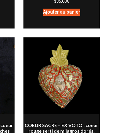
135,00
€
Ajouter au panier
 coeur
COEUR SACRE – EX VOTO : coeur
nches
rouge serti de milagros dorés.