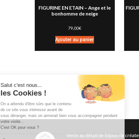
FIGURINE EN ETAIN – Ange et le
FIGUR
bonhomme de neige
79,00
€
Ajouter au panier
Salut c'est nous...
les Cookies !
On a attendu d'être sûrs que le contenu
de ce site vous intéresse avant de
vous déranger, mais on aimerait bien vous accompagner pendant
votre visite...
C'est OK pour vous ?
Vente au détail de bijoux de créate