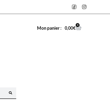
0
0,00
€
Mon panier :