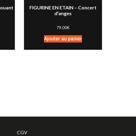
jouant
FIGURINE EN ETAIN – Concert
d’anges
79,00
€
Ajouter au panier
CGV