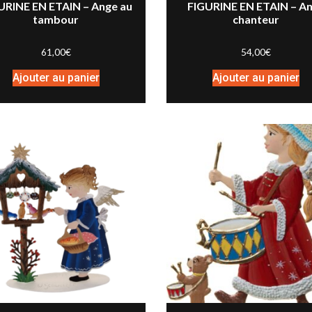
URINE EN ETAIN – Ange au
FIGURINE EN ETAIN – A
tambour
chanteur
61,00
€
54,00
€
Ajouter au panier
Ajouter au panier