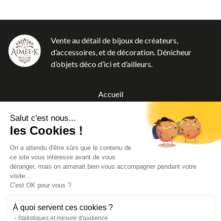
Vente au détail de bijoux de créateurs,
d’accessoires, et de décoration. Dénicheur
d’objets déco d’ici et d’ailleurs.
Accueil
Boutique
Salut c'est nous...
A propos
les Cookies !
Blog
On a attendu d'être sûrs que le contenu de
Contact
ce site vous intéresse avant de vous
CGV
déranger, mais on aimerait bien vous accompagner pendant votre
visite...
Mentions légales
C'est OK pour vous ?
À quoi servent ces cookies ?
Statistiques et mesure d'audience