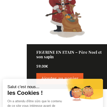
FIGURINE EN ETAIN – Père Noel et
son sapin
59,00
€
Ajouter au panier
Salut c'est nous...
les Cookies !
On a attendu d'être sûrs que le contenu
de ce site vous intéresse avant de