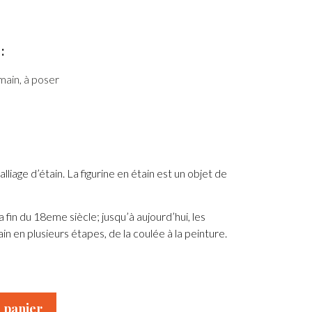
:
 main, à poser
alliage d’étain. La figurine en étain est un objet de
 fin du 18eme siècle; jusqu’à aujourd’hui, les
ain en plusieurs étapes, de la coulée à la peinture.
 panier