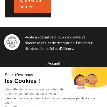
Ajouter au
panier
Vente au détail de bijoux de créateurs,
d’accessoires, et de décoration. Dénicheur
d’objets déco d’ici et d’ailleurs.
Accueil
Boutique
Salut c'est nous...
A propos
les Cookies !
Blog
On a attendu d'être sûrs que le contenu de
Contact
ce site vous intéresse avant de vous
CGV
déranger, mais on aimerait bien vous accompagner pendant votre
visite...
Mentions légales