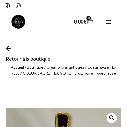
0
0,00
€
Retour à la boutique
Accueil
/
Boutique
/
Créations artistiques
/
Coeur sacré - Ex
voto
/ COEUR SACRE – EX VOTO : croix noire – coeur rose