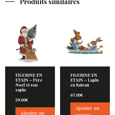
Produits similaires
FIGURINE EN
FIGURINE EN
ETAIN – Père
ETAIN – Lapin
Noel et son
en bateau
sapin
67,00
€
59,00
€
Ajouter au
Ajouter au