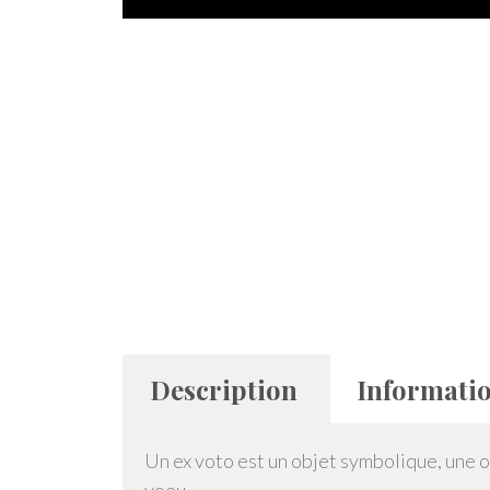
Description
Informati
Un ex voto est un objet symbolique, une 