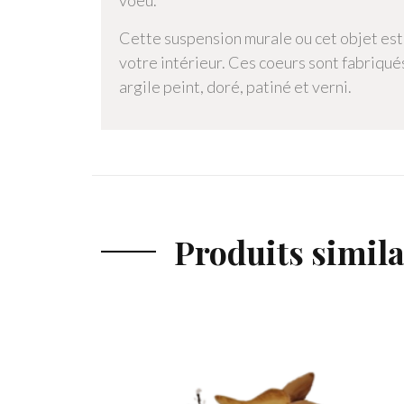
voeu.
Cette suspension murale ou cet objet est
votre intérieur. Ces coeurs sont fabriqués
argile peint, doré, patiné et verni.
Produits simila