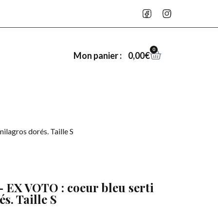
0
0,00
€
Mon panier :
lagros dorés. Taille S
EX VOTO : coeur bleu serti
s. Taille S