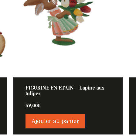
FIGURINE EN ETAIN – Lapine aux
tulipes
59,00
€
Ajouter au panier