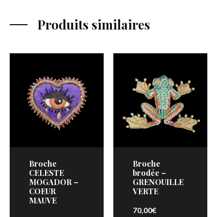
Produits similaires
Broche
Broche
CELESTE
brodée –
MOGADOR –
GRENOUILLE
COEUR
VERTE
MAUVE
70,00
€