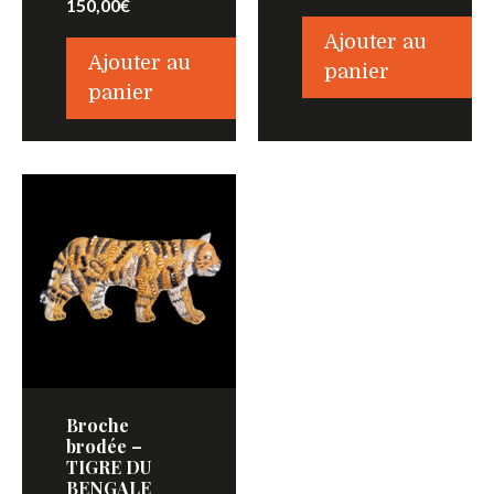
150,00
€
Ajouter au
Ajouter au
panier
panier
Broche
brodée –
TIGRE DU
BENGALE