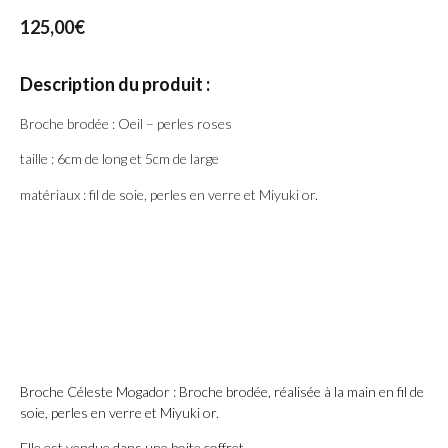
125,00
€
Description du produit :
Broche brodée : Oeil – perles roses
taille : 6cm de long et 5cm de large
matériaux : fil de soie, perles en verre et Miyuki or.
Broche Céleste Mogador : Broche brodée, réalisée à la main en fil de
soie, perles en verre et Miyuki or.
Elle est vendue dans une boite coffret.