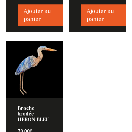
Ajouter au
Ajouter au
panier
panier
Broche
brodée –
HERON BLEU
70,00
€