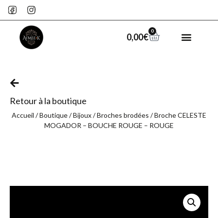
0
0,00
€
Retour à la boutique
Accueil
/
Boutique
/
Bijoux
/
Broches brodées
/ Broche CELESTE
MOGADOR – BOUCHE ROUGE – ROUGE