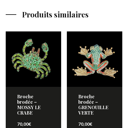
Produits similaires
Broche
Broche
brodée –
brodée –
MOSSY LE
GRENOUILLE
CRABE
VERTE
70,00
€
70,00
€