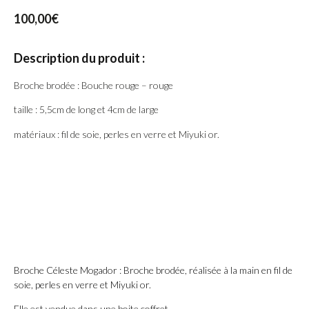
100,00
€
Description du produit :
Broche brodée : Bouche rouge – rouge
taille : 5,5cm de long et 4cm de large
matériaux : fil de soie, perles en verre et Miyuki or.
Broche Céleste Mogador : Broche brodée, réalisée à la main en fil de
soie, perles en verre et Miyuki or.
Elle est vendue dans une boite coffret.