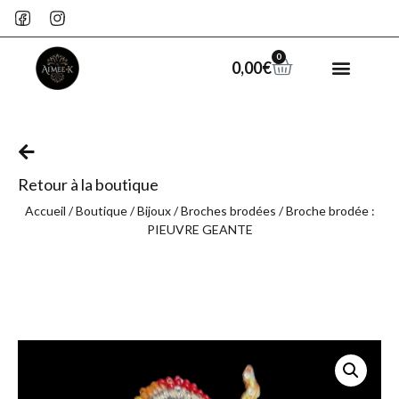
0
0,00
€
Retour à la boutique
Accueil
/
Boutique
/
Bijoux
/
Broches brodées
/ Broche brodée :
PIEUVRE GEANTE