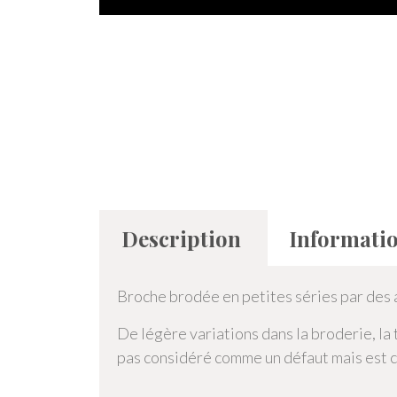
Description
Informati
Broche brodée en petites séries par des a
De légère variations dans la broderie, la t
pas considéré comme un défaut mais est 