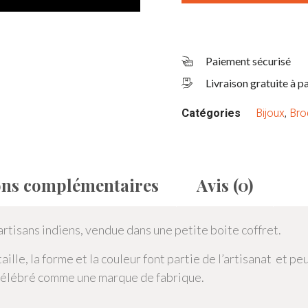
Paiement sécurisé
Livraison gratuite à p
Catégories
Bijoux
,
Bro
ons complémentaires
Avis (0)
rtisans indiens, vendue dans une petite boite coffret.
aille, la forme et la couleur font partie de l’artisanat et pe
célébré comme une marque de fabrique.