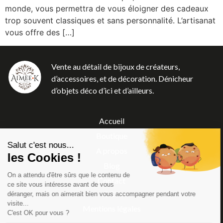
monde, vous permettra de vous éloigner des cadeaux
trop souvent classiques et sans personnalité. L’artisanat
vous offre des […]
Vente au détail de bijoux de créateurs,
d’accessoires, et de décoration. Dénicheur
d’objets déco d’ici et d’ailleurs.
Accueil
Boutique
Salut c'est nous...
A propos
les Cookies !
Blog
On a attendu d'être sûrs que le contenu de
Contact
ce site vous intéresse avant de vous
CGV
déranger, mais on aimerait bien vous accompagner pendant votre
visite...
Mentions légales
C'est OK pour vous ?